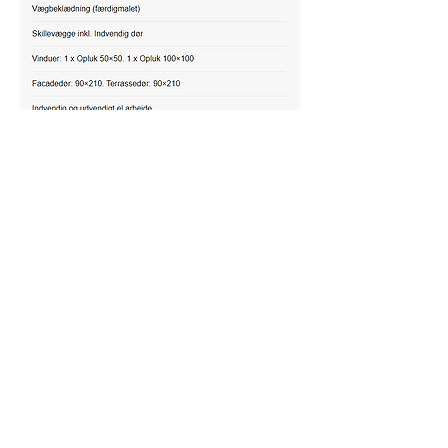
Kontakt os
Tømrerfirmaet LJ Montage ApS
La Cours Vej 19, 7430 Ikast
Tlf:
40 79 86 62
lasse@ljmontage.com